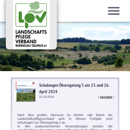
Schulungen Ökoregelung 5 am 23. und 26.
April 2024
21.03.2024
[
permalink
]
Nach dem großen Interesse im letzten Jahr bietet der
Landschaftspflegeverband auch in diesem Frühjahr zwei
Schulungen zur Ökoregelung 5 an.
In den praxisorientierten Veranstaltungen werden die