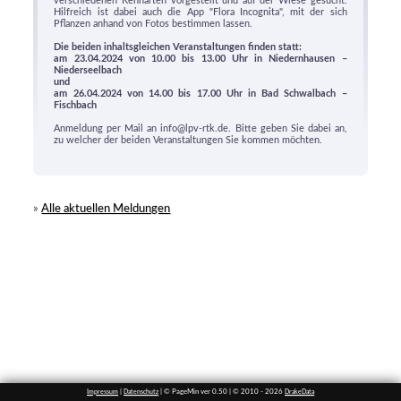
verschiedenen Kennarten vorgestellt und auf der Wiese gesucht.
Hilfreich ist dabei auch die App "Flora Incognita", mit der sich
Pflanzen anhand von Fotos bestimmen lassen.
Die beiden inhaltsgleichen Veranstaltungen finden statt:
am 23.04.2024 von 10.00 bis 13.00 Uhr in Niedernhausen –
Niederseelbach
und
am 26.04.2024 von 14.00 bis 17.00 Uhr in Bad Schwalbach –
Fischbach
Anmeldung per Mail an info@lpv-rtk.de. Bitte geben Sie dabei an,
zu welcher der beiden Veranstaltungen Sie kommen möchten.
»
Alle aktuellen Meldungen
|
| © PageMin ver 0.50 | © 2010 - 2026
Impressum
Datenschutz
DrakeData