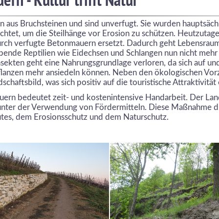
aus Bruchsteinen und sind unverfugt. Sie wurden hauptsächl
htet, um die Steilhänge vor Erosion zu schützen. Heutzutage 
ch verfugte Betonmauern ersetzt. Dadurch geht Lebensraum 
bende Reptilien wie Eidechsen und Schlangen nun nicht mehr
sekten geht eine Nahrungsgrundlage verloren, da sich auf un
lanzen mehr ansiedeln können. Neben den ökologischen Vor
haftsbild, was sich positiv auf die touristische Attraktivität
ern bedeutet zeit- und kostenintensive Handarbeit. Der La
unter der Verwendung von Fördermitteln. Diese Maßnahme d
utes, dem Erosionsschutz und dem Naturschutz.