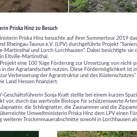
rin Priska Hinz zu Besuch
nisterin Priska Hinz besuchte auf ihrer Sommertour 2019 da
d Rheingau-Taunus e.V. (LPV) durchgeführte Projekt "Sanier
e-Martinsthal und Lorch-Lorchhausen". Dabei besichtigte sie d
 Eltville-Martinsthal.
 Projekt eine 100 %ige Förderung zur Umsetzung von nicht-p
 der Agrarlandschaft nutzen. Diese Fördermöglichkeit ist in
zur Verbesserung der Agrarstruktur und des Küstenschutzes
e Land Hessen finanziert.
V-Geschäftsführerin Sonja Kraft stellte bei einem kurzen Spaz
t vor, durch das wertvolle Biotope für schützenswerte Arten
ulapnatter, die Schlingnatter, die Zaunammer und die Zippa
überreichte Umweltministerin Priska Hinz dem LPV einen För
g weiterer Trockenmauerabschnitte sowohl in Lorchhausen als 