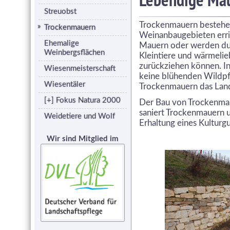
Streuobst
Trockenmauern bestehen 
Trockenmauern
Weinanbaugebieten erric
Ehemalige
Mauern oder werden dur
Weinbergsflächen
Kleintiere und wärmelie
zurückziehen können. In
Wiesenmeisterschaft
keine blühenden Wildpf
Wiesentäler
Trockenmauern das Landsc
[+] Fokus Natura 2000
Der Bau von Trockenmau
saniert Trockenmauern 
Weidetiere und Wolf
Erhaltung eines Kulturg
Wir sind Mitglied im