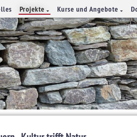
lles
Projekte
Kurse und Angebote
D
rn - Kultur trifft Natur