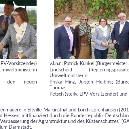
LPV-Vorsitzender)
v.l.n.r.: Patrick Kunkel (Bürgermeister S
weltministerin
Lindscheid (Regierungspräsi
Umweltministerin
t den neuen
Priska Hinz, Jürgen Helbing (Bürge
Thomas
Petsch (stellv. LPV-Vorsitzender) und 
kenmauern in Eltville-Martinsthal und Lorch-Lorchhausen (2
nd Hessen, mitfinanziert durch die Bundesrepublik Deutschl
erbesserung der Agrarstruktur und des Küstenschutzes" (GAK
dium Darmstadt.