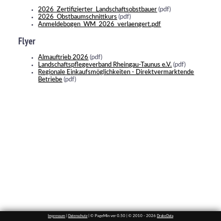
2026_Zertifizierter_Landschaftsobstbauer
(pdf)
2026_Obstbaumschnittkurs
(pdf)
Anmeldebogen_WM_2026_verlaengert.pdf
Flyer
Almauftrieb 2026
(pdf)
Landschaftspflegeverband Rheingau-Taunus e.V.
(pdf)
Regionale Einkaufsmöglichkeiten - Direktvermarktende
Betriebe
(pdf)
|
| © PageMin ver 0.50 | © 2010 - 2026
Impressum
Datenschutz
DrakeData