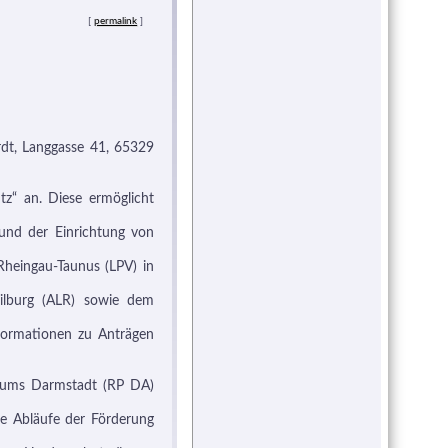
[
permalink
]
rdt, Langgasse 41, 65329
tz“ an. Diese ermöglicht
nd der Einrichtung von
 Rheingau-Taunus (LPV) in
ilburg (ALR) sowie dem
formationen zu Anträgen
diums Darmstadt (RP DA)
ie Abläufe der Förderung