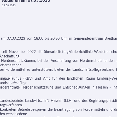
24.08.2023
t am 07.09.2023 von 18:00 bis 20.30 Uhr im Gemeindezentrum Breitha
seit November 2022 die überarbeitete „Förderrichtlinie Weidetierschu
r Anschaffung
 Herdenschutzzäunen, bei der Anschaffung von Herdenschutzhunden u
etierhaltende
ser Fördermittel zu unterstützen, bieten der Landschaftspflegeverband
eingau-Taunus (KBV) und Amt für den ländlichen Raum Limburg-We
andschaftspflege
"Förderanträge Herdenschutzzäune und Entschädigungen in Hessen - In
 Landesbetriebs Landwirtschaft Hessen (LLH) und des Regierungspräsi
ragsverfahren.
nkreten Betriebsbeispielen die Beantragung von Fördermitteln und d
den verschiedene