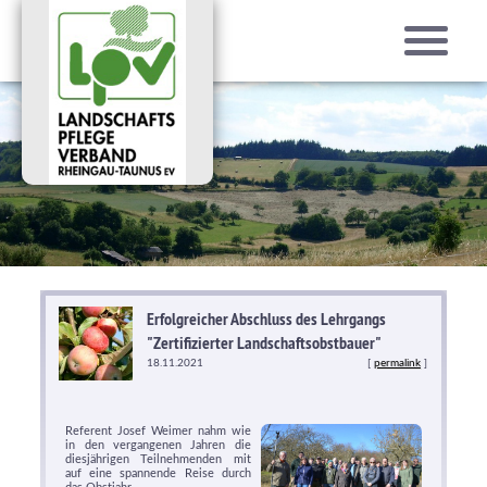
Erfolgreicher Abschluss des Lehrgangs
"Zertifizierter Landschaftsobstbauer"
18.11.2021
[
permalink
]
Referent Josef Weimer nahm wie
in den vergangenen Jahren die
diesjährigen Teilnehmenden mit
auf eine spannende Reise durch